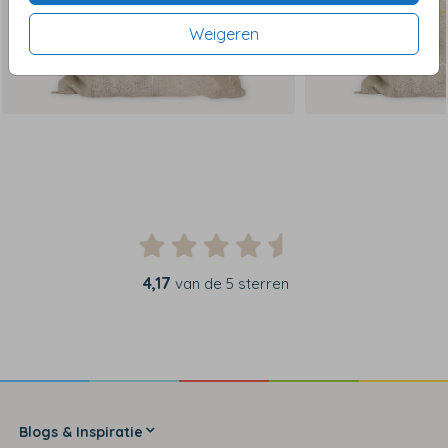
Weigeren
4,17
van de 5 sterren
Blogs & Inspiratie