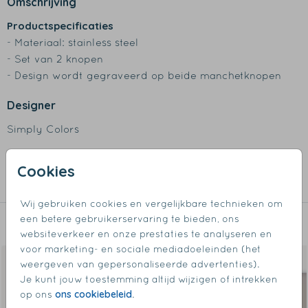
Omschrijving
Productspecificaties
- Materiaal: stainless steel
- Set van 2 knopen
- Design wordt gegraveerd op beide manchetknopen
Designer
Simply Colors
Collectie
Cookies
Manchetknopen
Wij gebruiken cookies en vergelijkbare technieken om
een betere gebruikerservaring te bieden, ons
Dit vind je misschien ook leuk
websiteverkeer en onze prestaties te analyseren en
voor marketing- en sociale mediadoeleinden (het
weergeven van gepersonaliseerde advertenties).
Je kunt jouw toestemming altijd wijzigen of intrekken
ons cookiebeleid
op ons
.