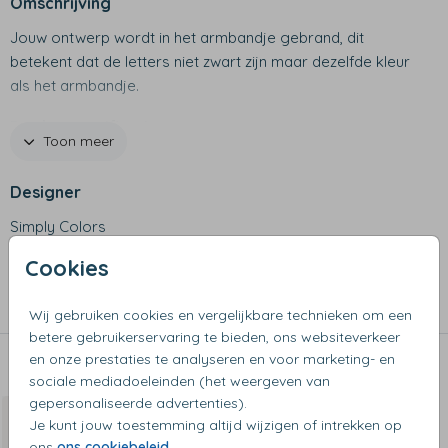
Omschrijving
Jouw ontwerp wordt in het armbandje gebrand, dit
betekent dat de letters niet zwart zijn maar dezelfde kleur
als het armbandje.
Productspecificaties
Toon meer
- Lengte armband inclusief verlengstuk: 16 cm
- Afmetingen plaatje: circa 25 x 6 mm
Designer
- Materiaal zilver: stainless steel
- Materiaal goud: gold plated stainless steel
Simply Colors
Cookies
Collectie
Kinderarmbandjes
Wij gebruiken cookies en vergelijkbare technieken om een
betere gebruikerservaring te bieden, ons websiteverkeer
en onze prestaties te analyseren en voor marketing- en
Dit vind je misschien ook leuk
sociale mediadoeleinden (het weergeven van
gepersonaliseerde advertenties).
Je kunt jouw toestemming altijd wijzigen of intrekken op
ons
ons cookiebeleid
.