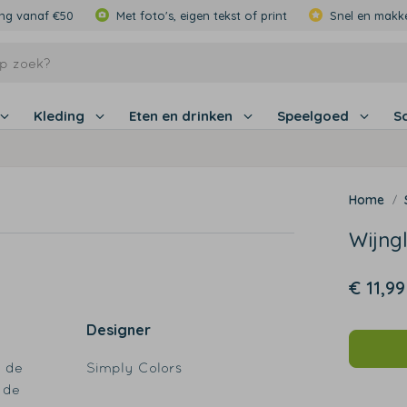
ing vanaf €50
Met foto's, eigen tekst of print
Snel en makke
Kleding
Eten en drinken
Speelgoed
S
Wijng
€ 11,99
Designer
t de
Simply Colors
e de