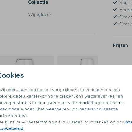
Collectie
Snel 
Verze
Wijnglazen
Grave
Grati
Prijzen
Cookies
Wij gebruiken cookies en vergelijkbare technieken om een
betere gebruikerservaring te bieden, ons websiteverkeer en
onze prestaties te analyseren en voor marketing- en sociale
mediadoeleinden (het weergeven van gepersonaliseerde
advertenties).
on
Je kunt jouw toestemming altijd wijzigen of intrekken op ons
cookiebeleid
.