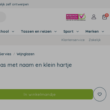
lijk zelf ontwerpen
0
chool
Tassen en reizen
Sport
Merken
Klantenservice
Zakelijk
Servies
Wijnglazen
las met naam en klein hartje
In winkelmandje