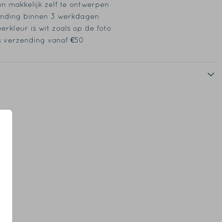
en makkelijk zelf te ontwerpen
nding binnen 3 werkdagen
erkleur is wit zoals op de foto
s verzending vanaf €50
s