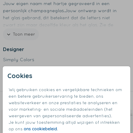
Jouw eigen naam met hartje gegraveerd in een
persoonlijk champagneglas.Jouw ontwerp wordt in
het glas gebrand, dit betekent dat de letters niet
zwart zijn maar dezelfde kleur als het glas. Zie de
foto's als voorbeeld.
Toon meer
Productspecificaties
Designer
- Merk: Royal Leerdam
Simply Colors
- Inhoud: 200 ml
- Materiaal: glas
Collectie
Cookies
- Design wordt in het glas gegraveerd
- Vaatwasserbestendig
Wijnglazen
Wij gebruiken cookies en vergelijkbare technieken om
een betere gebruikerservaring te bieden, ons
Dit vind je misschien ook leuk
websiteverkeer en onze prestaties te analyseren en
voor marketing- en sociale mediadoeleinden (het
weergeven van gepersonaliseerde advertenties).
Je kunt jouw toestemming altijd wijzigen of intrekken
ons cookiebeleid
op ons
.