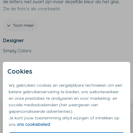
de letters niet zwart zijn maar dezelfde kleur als het glas.
Zie de foto's als voorbeeld.
Productspecificaties
Toon meer
- Afmetingen: 8,5 x 8,5 x 9,9 cm
- Inhoud: 330 ml
Designer
- Materiaal: glas
Simply Colors
- Design wordt in het glas gegraveerd
- Vaatwasserbestendig
Collectie
Cookies
Waterglazen
Wij gebruiken cookies en vergelijkbare technieken om een
betere gebruikerservaring te bieden, ons websiteverkeer
Dit vind je misschien ook leuk
en onze prestaties te analyseren en voor marketing- en
sociale mediadoeleinden (het weergeven van
gepersonaliseerde advertenties).
Je kunt jouw toestemming altijd wijzigen of intrekken op
ons
ons cookiebeleid
.