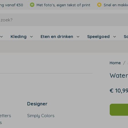
ing vanaf €50
Met foto's, eigen tekst of print
Snel en makke
Kleding
Eten en drinken
Speelgoed
S
Water
€ 10,9
Designer
etters
Simply Colors
ls