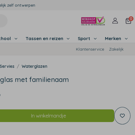
lijk zelf ontwerpen
0
chool
Tassen en reizen
Sport
Merken
Klantenservice
Zakelijk
Servies
Waterglazen
glas met familienaam
9
In winkelmandje