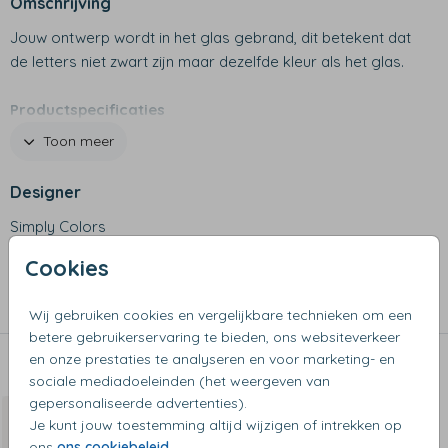
Omschrijving
Jouw ontwerp wordt in het glas gebrand, dit betekent dat
de letters niet zwart zijn maar dezelfde kleur als het glas.
Productspecificaties
- Afmetingen: 8 x 8 x 15 cm
Toon meer
- Inhoud: 380 ml
- Materiaal: glas
Designer
- Design wordt in het glas gegraveerd
Simply Colors
- Vaatwasserbestendig
Cookies
Collectie
Theeglazen
Wij gebruiken cookies en vergelijkbare technieken om een
betere gebruikerservaring te bieden, ons websiteverkeer
en onze prestaties te analyseren en voor marketing- en
Dit vind je misschien ook leuk
sociale mediadoeleinden (het weergeven van
gepersonaliseerde advertenties).
Je kunt jouw toestemming altijd wijzigen of intrekken op
ons
ons cookiebeleid
.