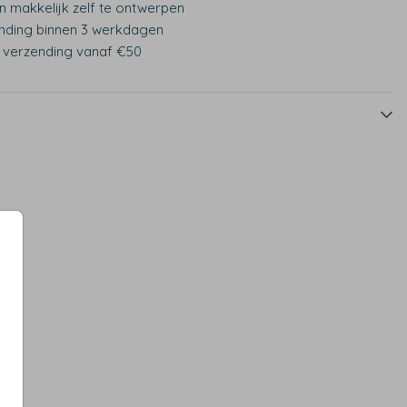
n makkelijk zelf te ontwerpen
nding binnen 3 werkdagen
s verzending vanaf €50