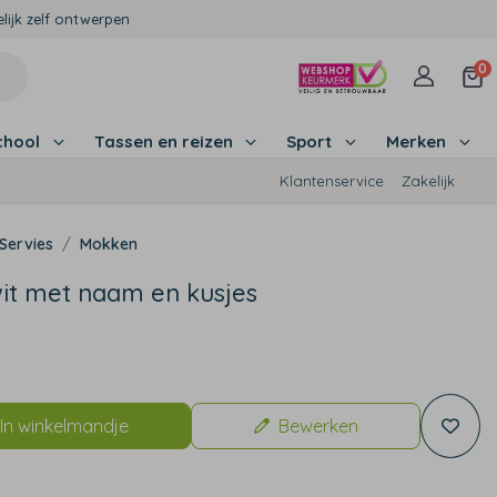
lijk zelf ontwerpen
0
chool
Tassen en reizen
Sport
Merken
Klantenservice
Zakelijk
Servies
Mokken
it met naam en kusjes
9
In winkelmandje
Bewerken