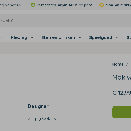
ing vanaf €50
Met foto's, eigen tekst of print
Snel en makke
Kleding
Eten en drinken
Speelgoed
S
Mok w
€ 12,9
Designer
Simply Colors