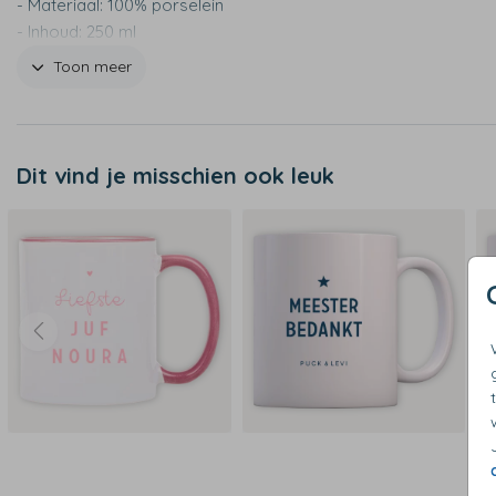
- Materiaal: 100% porselein
- Inhoud: 250 ml
- Vaatwasserbestendig tot 50 graden
Toon meer
Dit vind je misschien ook leuk