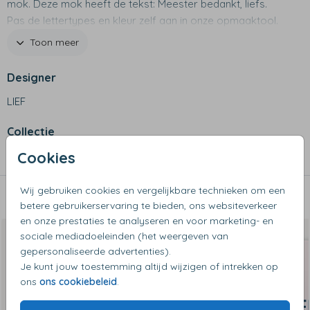
mok. Deze mok heeft de tekst: Meester bedankt, liefs.
Pas de lettertypes en kleur zelf aan in onze opmaaktool.
Productspecificaties
Toon meer
- Afmetingen: 8 x 8 x 9,5 cm
- Materiaal: 100% porselein
Designer
- Inhoud: 250 ml
LIEF
- Vaatwasserbestendig tot 50 graden
Collectie
Cookies
Mokken
Wij gebruiken cookies en vergelijkbare technieken om een
Dit vind je misschien ook leuk
betere gebruikerservaring te bieden, ons websiteverkeer
en onze prestaties te analyseren en voor marketing- en
sociale mediadoeleinden (het weergeven van
gepersonaliseerde advertenties).
Je kunt jouw toestemming altijd wijzigen of intrekken op
ons
ons cookiebeleid
.