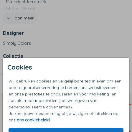
- Materiaal: keramiek
- Inhoud: 250 ml
- Vaatwasserbestendig tot 50 graden
Toon meer
Designer
Simply Colors
Collectie
Cookies
Mokken
Wij gebruiken cookies en vergelijkbare technieken om een
Dit vind je misschien ook leuk
betere gebruikerservaring te bieden, ons websiteverkeer
en onze prestaties te analyseren en voor marketing- en
sociale mediadoeleinden (het weergeven van
gepersonaliseerde advertenties).
Je kunt jouw toestemming altijd wijzigen of intrekken op
ons
ons cookiebeleid
.