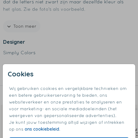
dat de letters niet zwart zijn maar dezelfde kleur als
het glas. Zie de foto's als voorbeeld.
Productspecificaties
Toon meer
- Afmetingen: 9,5 x 9,5 x 20 cm
- Inhoud: 490 ml
Designer
- Materiaal: glas
Simply Colors
- Design wordt in het glas gegraveerd
- Vaatwasserbestendig
Collectie
Cookies
Bierglazen
Wij gebruiken cookies en vergelijkbare technieken om
een betere gebruikerservaring te bieden, ons
Dit vind je misschien ook leuk
websiteverkeer en onze prestaties te analyseren en
voor marketing- en sociale mediadoeleinden (het
weergeven van gepersonaliseerde advertenties).
Je kunt jouw toestemming altijd wijzigen of intrekken
ons cookiebeleid
op ons
.