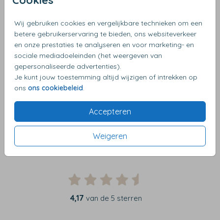
Wij gebruiken cookies en vergelijkbare technieken om een
Belangrijk om te weten:
betere gebruikerservaring te bieden, ons websiteverkeer
Controleer alle details van je bestelling zorgvuldig
en onze prestaties te analyseren en voor marketing- en
sociale mediadoeleinden (het weergeven van
voordat je de betaalde controle aanvraagt. Deze
gepersonaliseerde advertenties).
controle heeft alleen betrekking op de hierboven
Je kunt jouw toestemming altijd wijzigen of intrekken op
genoemde punten.
ons
ons cookiebeleid
.
Heb je nog vragen over deze service? Neem gerust
contact met ons op – we helpen je graag verder!
Accepteren
Weigeren
4,17
van de 5 sterren