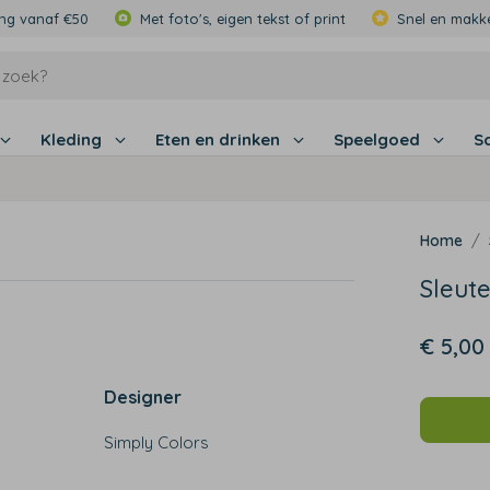
ing vanaf €50
Met foto's, eigen tekst of print
Snel en makke
Kleding
Eten en drinken
Speelgoed
S
Sleut
€ 5,00
Designer
Simply Colors