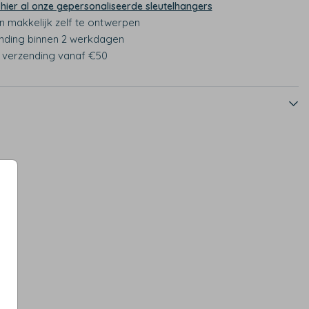
 hier al onze gepersonaliseerde sleutelhangers
n makkelijk zelf te ontwerpen
nding binnen 2 werkdagen
s verzending vanaf €50
Op diverse kleuren