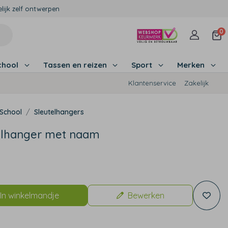
lijk zelf ontwerpen
0
chool
Tassen en reizen
Sport
Merken
Klantenservice
Zakelijk
School
Sleutelhangers
elhanger met naam
In winkelmandje
Bewerken