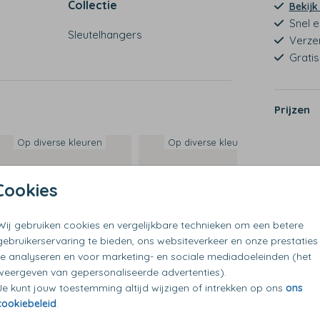
Collectie
Bekijk
Snel e
Sleutelhangers
Verze
Grati
Prijzen
Op diverse kleuren
Op diverse kleuren
Cookies
Wij gebruiken cookies en vergelijkbare technieken om een betere
gebruikerservaring te bieden, ons websiteverkeer en onze prestaties
te analyseren en voor marketing- en sociale mediadoeleinden (het
weergeven van gepersonaliseerde advertenties).
Je kunt jouw toestemming altijd wijzigen of intrekken op ons
ons
cookiebeleid
.