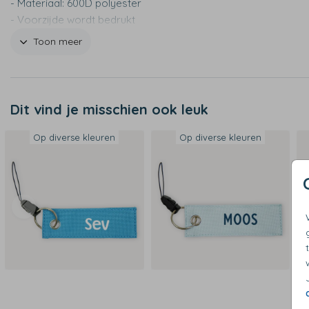
- Materiaal: 600D polyester
- Voorzijde wordt bedrukt
- Inclusief sleutelring
Toon meer
Dit vind je misschien ook leuk
Op diverse kleuren
Op diverse kleuren