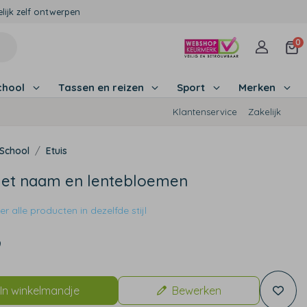
lijk zelf ontwerpen
0
chool
Tassen en reizen
Sport
Merken
Klantenservice
Zakelijk
School
Etuis
met naam en lentebloemen
r alle producten in dezelfde stijl
9
In winkelmandje
Bewerken