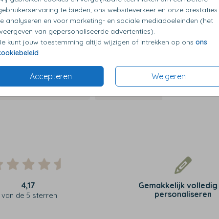
Op diverse kleuren
gebruikerservaring te bieden, ons websiteverkeer en onze prestaties
te analyseren en voor marketing- en sociale mediadoeleinden (het
weergeven van gepersonaliseerde advertenties).
Je kunt jouw toestemming altijd wijzigen of intrekken op ons
ons
cookiebeleid
.
Accepteren
Weigeren
4,17
Gemakkelijk volledig
personaliseren
van de 5 sterren