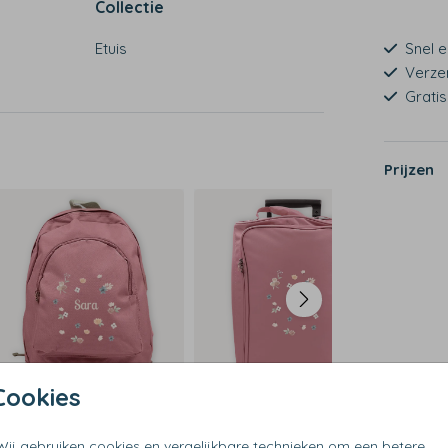
Collectie
Etuis
Snel e
Verze
Grati
Prijzen
Cookies
Wij gebruiken cookies en vergelijkbare technieken om een betere