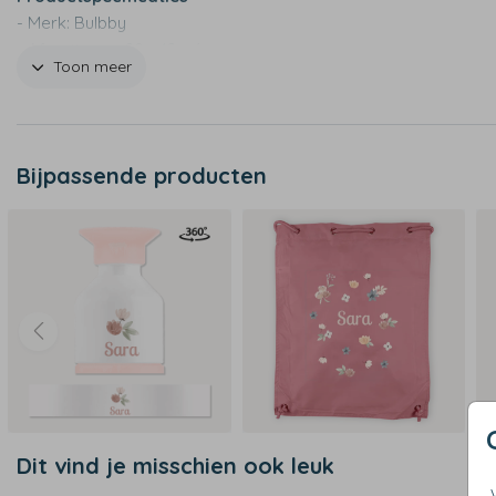
- Merk: Bulbby
- Afmetingen: 20 x 12 x 6 cm
Toon meer
- Stevige vorm, etuis kunnen rechtop blijven staan
- Niet geschikt voor wasmachine
Bijpassende producten
Dit vind je misschien ook leuk