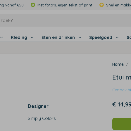
ing vanaf €50
Met foto's, eigen tekst of print
Snel en makke
Kleding
Eten en drinken
Speelgoed
S
Etui 
Ontdek hie
€ 14,9
Designer
Simply Colors