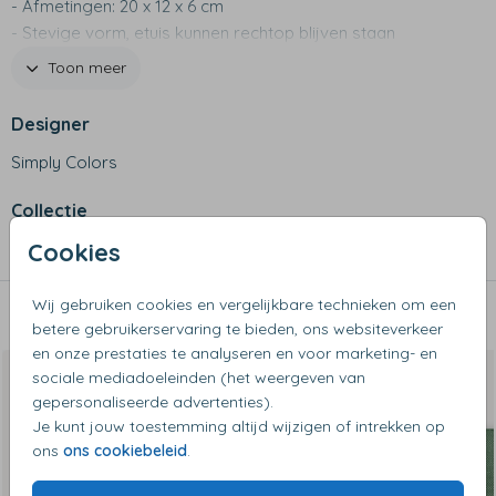
- Afmetingen: 20 x 12 x 6 cm
- Stevige vorm, etuis kunnen rechtop blijven staan
- Niet geschikt voor wasmachine
Toon meer
Designer
Simply Colors
Collectie
Cookies
Etuis
Wij gebruiken cookies en vergelijkbare technieken om een
Dit vind je misschien ook leuk
betere gebruikerservaring te bieden, ons websiteverkeer
en onze prestaties te analyseren en voor marketing- en
Op diverse kleuren
sociale mediadoeleinden (het weergeven van
gepersonaliseerde advertenties).
Je kunt jouw toestemming altijd wijzigen of intrekken op
ons
ons cookiebeleid
.