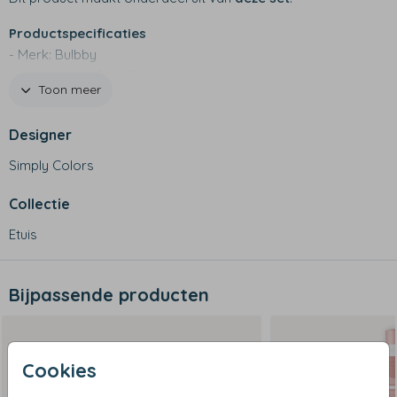
Productspecificaties
- Merk: Bulbby
- Afmetingen: 20 x 12 x 6 cm
Toon meer
- Stevige vorm, etuis kunnen rechtop blijven staan
- Niet geschikt voor wasmachine
Designer
Simply Colors
Collectie
Etuis
Bijpassende producten
Cookies