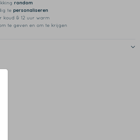
rondom
ukking
personaliseren
dig te
r koud & 12 uur warm
om te geven en om te krijgen
s