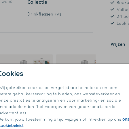
r wens
Collectie
Bedr
Volle
Drinkflessen rvs
24 uu
Leuk 
Prijzen
Cookies
Wij gebruiken cookies en vergelijkbare technieken om een
betere gebruikerservaring te bieden, ons websiteverkeer en
onze prestaties te analyseren en voor marketing- en sociale
mediadoeleinden (het weergeven van gepersonaliseerde
advertenties).
on
Je kunt jouw toestemming altijd wijzigen of intrekken op ons
cookiebeleid
.