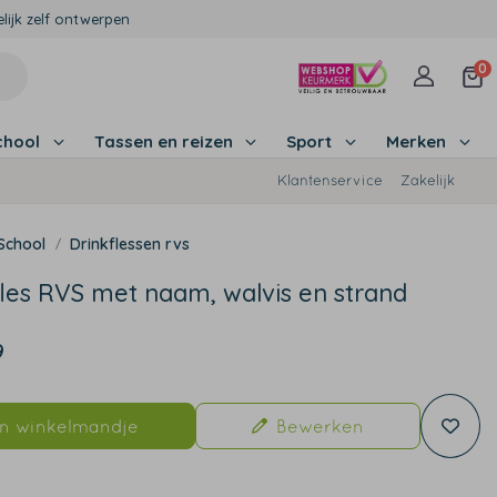
lijk zelf ontwerpen
0
chool
Tassen en reizen
Sport
Merken
Klantenservice
Zakelijk
School
Drinkflessen rvs
fles RVS met naam, walvis en strand
9
In winkelmandje
Bewerken