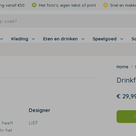
ing vanaf €50
Met foto's, eigen tekst of print
Snel en makke
Kleding
Eten en drinken
Speelgoed
S
Drink
€ 29,9
Designer
 heeft
LIEF
In het