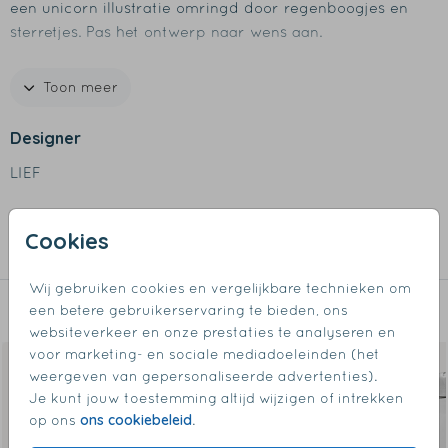
een unicorn illustratie omringd door regenboogjes en
sterretjes. Pas het ontwerp naar wens aan.
Specificaties Drinkfles RVS
Toon meer
- Afmeting: 26 x 7 cm
- Materiaal: roestvrijstaal
Designer
- Inhoud: 500 ml
LIEF
- Rondom bedrukt
- Dubbelwandig
Collectie
- BPA-vrij
Cookies
- 24 uur koud & 12 uur warm
Drinkflessen rvs
- Met de hand afwassen
Wij gebruiken cookies en vergelijkbare technieken om
een betere gebruikerservaring te bieden, ons
Dit vind je misschien ook leuk
websiteverkeer en onze prestaties te analyseren en
voor marketing- en sociale mediadoeleinden (het
weergeven van gepersonaliseerde advertenties).
Je kunt jouw toestemming altijd wijzigen of intrekken
ons cookiebeleid
op ons
.