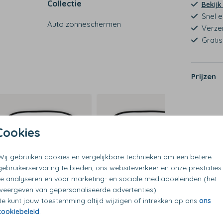
Collectie
Bekijk
n
Snel e
Auto zonneschermen
Verze
Grati
Prijzen
Cookies
Wij gebruiken cookies en vergelijkbare technieken om een betere
gebruikerservaring te bieden, ons websiteverkeer en onze prestaties
te analyseren en voor marketing- en sociale mediadoeleinden (het
weergeven van gepersonaliseerde advertenties).
Je kunt jouw toestemming altijd wijzigen of intrekken op ons
ons
cookiebeleid
.