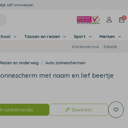
lijk zelf ontwerpen
0
chool
Tassen en reizen
Sport
Merken
Klantenservice
Zakelijk
Reizen en onderweg
Auto zonneschermen
zonnescherm met naam en lief beertje
In winkelmandje
Bewerken