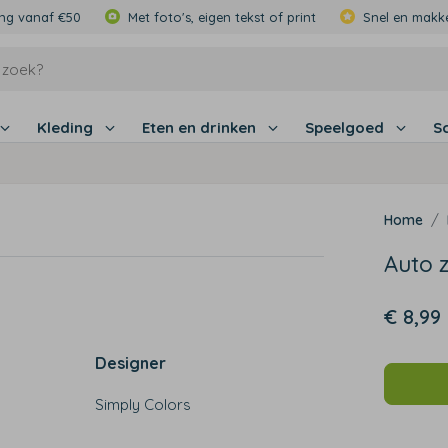
ing vanaf €50
Met foto's, eigen tekst of print
Snel en makke
Kleding
Eten en drinken
Speelgoed
S
Auto 
€ 8,99
Designer
Simply Colors