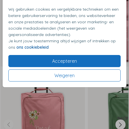
Wij gebruiken cookies en vergelijkbare technieken om een
betere gebruikerservaring te bieden, ons websiteverkeer
en onze prestaties te analyseren en voor marketing- en
sociale mediadoeleinden (het weergeven van
gepersonaliseerde advertenties).
Je kunt jouw toestemming altijd wijzigen of intrekken op
ons
ons cookiebeleid
.
Accepteren
Dit vind je misschien ook leuk
Weigeren