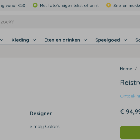
ing vanaf €50
Met foto's, eigen tekst of print
Snel en makke
Kleding
Eten en drinken
Speelgoed
S
Reist
Ontdek hie
€ 94,9
Designer
Simply Colors