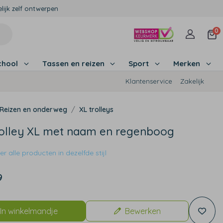
lijk zelf ontwerpen
0
chool
Tassen en reizen
Sport
Merken
Klantenservice
Zakelijk
Reizen en onderweg
XL trolleys
rolley XL met naam en regenboog
r alle producten in dezelfde stijl
9
In winkelmandje
Bewerken