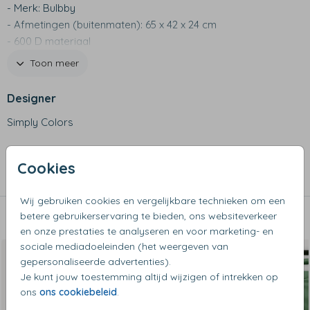
- Merk: Bulbby
- Afmetingen (buitenmaten): 65 x 42 x 24 cm
- 600 D materiaal
- Waterafstotend
Toon meer
- Uitschuifbare trekstang, binnenvak met rits en
buitenvakje met rits
Designer
- Trekstang mooi weggewerkt in vakje met rits
Simply Colors
- Extra bescherming aan onderzijde en achterzijde tegen
stoten
Collectie
Cookies
XL trolleys
Wij gebruiken cookies en vergelijkbare technieken om een
betere gebruikerservaring te bieden, ons websiteverkeer
Dit vind je misschien ook leuk
en onze prestaties te analyseren en voor marketing- en
sociale mediadoeleinden (het weergeven van
gepersonaliseerde advertenties).
Je kunt jouw toestemming altijd wijzigen of intrekken op
ons
ons cookiebeleid
.