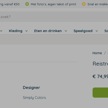
ing vanaf €50
Met foto's, eigen tekst of print
Snel en makke
Kleding
Eten en drinken
Speelgoed
S
Reist
€ 74,9
Designer
Simply Colors