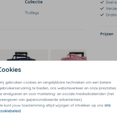
Collectie
Snel e
Verze
Trolleys
Grati
Prijzen
t rits
en
Cookies
Wij gebruiken cookies en vergelijkbare technieken om een betere
gebruikerservaring te bieden, ons websiteverkeer en onze prestaties
te analyseren en voor marketing- en sociale mediadoeleinden (het
weergeven van gepersonaliseerde advertenties).
Je kunt jouw toestemming altijd wijzigen of intrekken op ons
ons
cookiebeleid
.