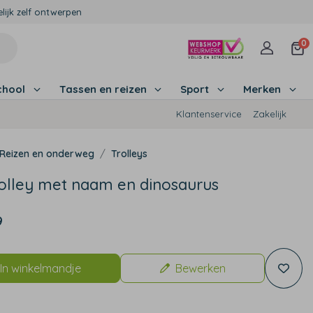
lijk zelf ontwerpen
0
chool
Tassen en reizen
Sport
Merken
Klantenservice
Zakelijk
Reizen en onderweg
Trolleys
rolley met naam en dinosaurus
9
In winkelmandje
Bewerken