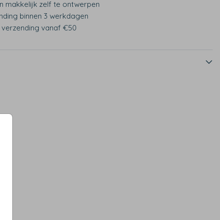
n makkelijk zelf te ontwerpen
nding binnen 3 werkdagen
s verzending vanaf €50