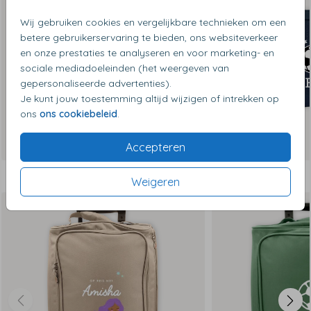
- Extra bescherming aan onderzijde en achterzijde tegen
stoten
Wij gebruiken cookies en vergelijkbare technieken om een
betere gebruikerservaring te bieden, ons websiteverkeer
en onze prestaties te analyseren en voor marketing- en
sociale mediadoeleinden (het weergeven van
gepersonaliseerde advertenties).
Je kunt jouw toestemming altijd wijzigen of intrekken op
ons
ons cookiebeleid
.
Accepteren
Dit vind je misschien ook leuk
Weigeren