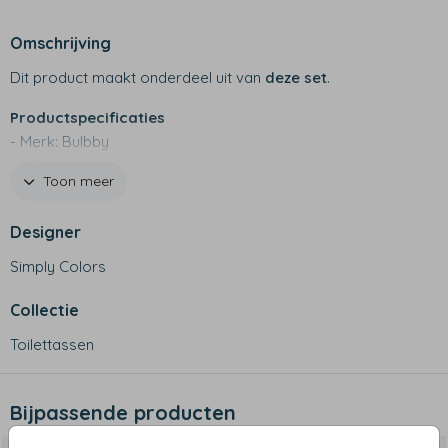
Omschrijving
Dit product maakt onderdeel uit van
deze set
.
Productspecificaties
- Merk: Bulbby
- Afmetingen: 18 x 25 x 15 cm
Toon meer
- 600 D materiaal
- Stevige toilettas die blijft staan
Designer
- Twee kleine vakjes aan de binnenkant met rits en
klittenband
Simply Colors
- Een vakje aan de buitenkant
- Niet geschikt voor de wasmachine
Collectie
Toilettassen
Bijpassende producten