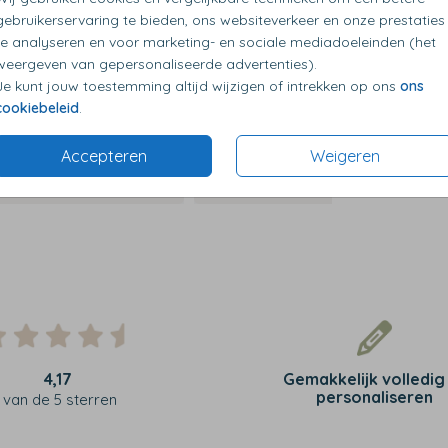
Toilettas
gebruikerservaring te bieden, ons websiteverkeer en onze prestaties
te analyseren en voor marketing- en sociale mediadoeleinden (het
weergeven van gepersonaliseerde advertenties).
Je kunt jouw toestemming altijd wijzigen of intrekken op ons
ons
cookiebeleid
.
Accepteren
Weigeren
4,17
Gemakkelijk volledig
personaliseren
van de 5 sterren