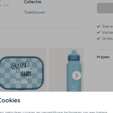
Collectie
jk aan
Toilettassen
Snel e
Verze
Grati
Prijzen
Cookies
Wij gebruiken cookies en vergelijkbare technieken om een betere