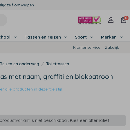
lijk zelf ontwerpen
0
chool
Tassen en reizen
Sport
Merken
Klantenservice
Zakelijk
Reizen en onderweg
Toilettassen
tas met naam, graffiti en blokpatroon
r alle producten in dezelfde stijl
9
roductvariant is niet beschikbaar. Kies een alternatief.