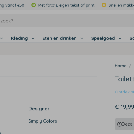
ing vanaf €50
Met foto's, eigen tekst of print
Snel en makke
Kleding
Eten en drinken
Speelgoed
S
Toilet
Ontdek hie
€ 19,9
Designer
Simply Colors
Deze p
,