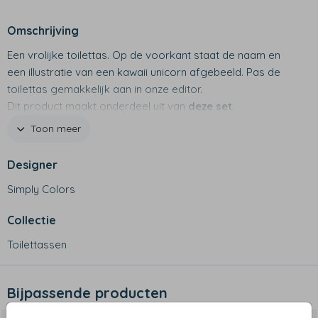
Omschrijving
Een vrolijke toilettas. Op de voorkant staat de naam en
een illustratie van een kawaii unicorn afgebeeld. Pas de
toilettas gemakkelijk aan in onze editor.
Dit product maakt onderdeel uit van
deze set
.
Toon meer
Productspecificaties
- Merk: Bulbby
Designer
- Afmetingen: 18 x 25 x 15 cm
- 600 D materiaal
Simply Colors
- Stevige toilettas die blijft staan
- Twee kleine vakjes aan de binnenkant met rits en
Collectie
klittenband
Toilettassen
- Een vakje aan de buitenkant
- Niet geschikt voor de wasmachine
Bijpassende producten