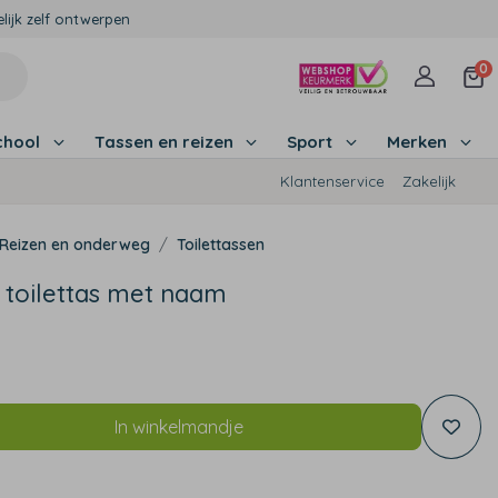
lijk zelf ontwerpen
0
chool
Tassen en reizen
Sport
Merken
Klantenservice
Zakelijk
Reizen en onderweg
Toilettassen
 toilettas met naam
9
In winkelmandje