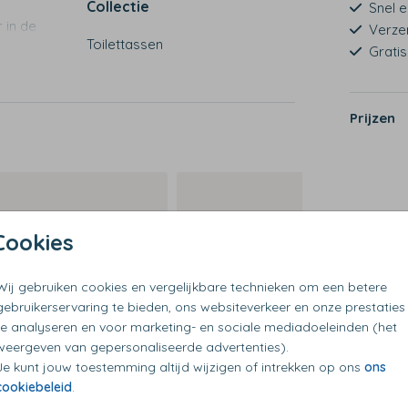
Collectie
Snel e
 in de
Verze
Toilettassen
Grati
Prijzen
Cookies
Wij gebruiken cookies en vergelijkbare technieken om een betere
gebruikerservaring te bieden, ons websiteverkeer en onze prestaties
te analyseren en voor marketing- en sociale mediadoeleinden (het
weergeven van gepersonaliseerde advertenties).
Je kunt jouw toestemming altijd wijzigen of intrekken op ons
ons
cookiebeleid
.