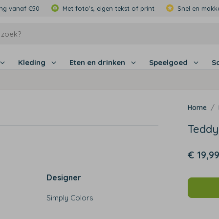
ing vanaf €50
Met foto's, eigen tekst of print
Snel en makke
Kleding
Eten en drinken
Speelgoed
S
Teddy
€ 19,9
Designer
Simply Colors