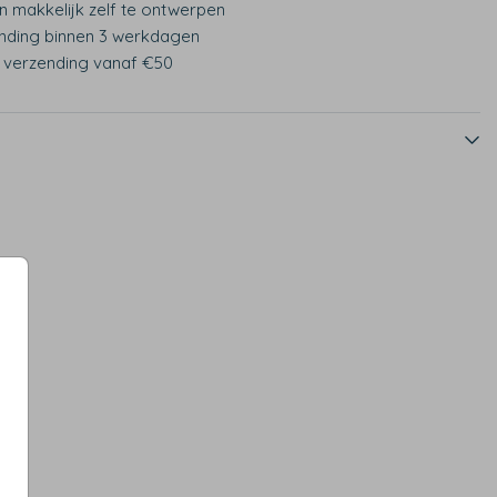
n makkelijk zelf te ontwerpen
nding binnen 3 werkdagen
s verzending vanaf €50