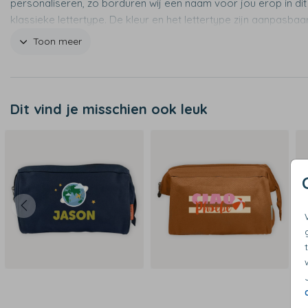
personaliseren, zo borduren wij een naam voor jou erop in dit
klassieke lettertype. De kleur en het lettertype zijn aanpasbaar
online opmaaktool.
Toon meer
Productspecificaties
- Afmetingen: 24 x 16 x 5 cm
- Materiaal: polyester
Dit vind je misschien ook leuk
- Hoofdvak met ritssluiting
- Wasinstructie: handwas
- Let op: het borduurstiksel is zichtbaar aan de binnenzijde