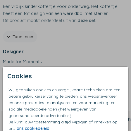
Een vrolijk kinderkoffertje voor onderweg. Het koffertje
heeft een tof design van een wereldbol met sterren.
Dit product maakt onderdeel uit van
deze set
.
Productspecificaties
Toon meer
- Merk: Bulbby
- Afmetingen: 38 x 27 x 11 cm
Designer
- Materiaal: stevig canvas
- Waterafstotend
Made for Moments
- Niet geschikt voor de wasmachine
Collectie
Cookies
Koffertjes
Wij gebruiken cookies en vergelijkbare technieken om een
betere gebruikerservaring te bieden, ons websiteverkeer
en onze prestaties te analyseren en voor marketing- en
Dit vind je misschien ook leuk
sociale mediadoeleinden (het weergeven van
gepersonaliseerde advertenties).
Je kunt jouw toestemming altijd wijzigen of intrekken op
ons
ons cookiebeleid
.