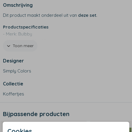
Omschrijving
Dit product maakt onderdeel uit van
deze set
.
Productspecificaties
- Merk: Bulbby
- Afmetingen: 38 x 27 x 11 cm
Toon meer
- Materiaal: stevig canvas
- Waterafstotend
Designer
- Niet geschikt voor de wasmachine
Simply Colors
Collectie
Koffertjes
Bijpassende producten
Cookies