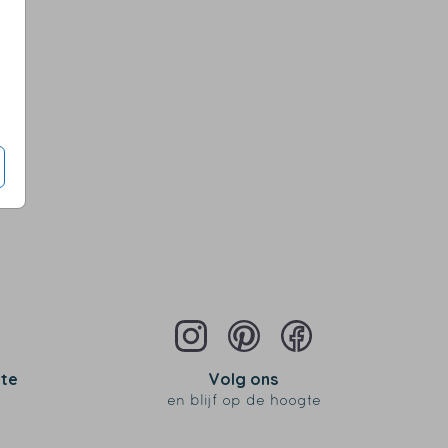
s
 te
Volg ons
en blijf op de hoogte