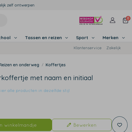
lijk zelf ontwerpen
0
chool
Tassen en reizen
Sport
Merken
Klantenservice
Zakelijk
Reizen en onderweg
Koffertjes
koffertje met naam en initiaal
er alle producten in dezelfde stijl
9
In winkelmandje
Bewerken