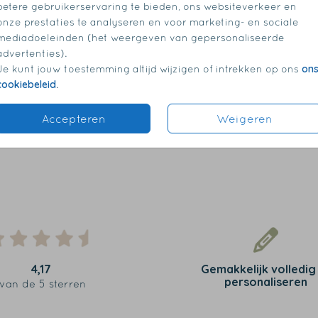
betere gebruikerservaring te bieden, ons websiteverkeer en
onze prestaties te analyseren en voor marketing- en sociale
mediadoeleinden (het weergeven van gepersonaliseerde
advertenties).
on
Je kunt jouw toestemming altijd wijzigen of intrekken op ons
cookiebeleid
.
Accepteren
Weigeren
4,17
Gemakkelijk volledig
personaliseren
van de 5 sterren