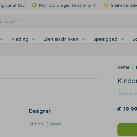
ing vanaf €50
Met foto's, eigen tekst of print
Snel en makke
Kleding
Eten en drinken
Speelgoed
S
Kinder
Ontdek hi
€ 19,9
Designer
Simply Colors