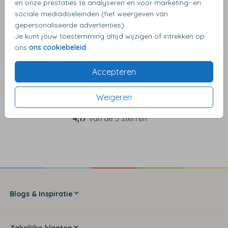
en onze prestaties te analyseren en voor marketing- en
OMSCHRIJVING
sociale mediadoeleinden (het weergeven van
donkergrijs 12,5 x 14
gepersonaliseerde advertenties).
Je kunt jouw toestemming altijd wijzigen of intrekken op
ons
ons cookiebeleid
.
Accepteren
Weigeren
4,17
van de 5 sterren
Blogs & Inspiratie
Zakelijke klanten