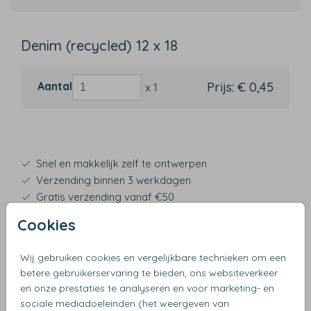
Denim (recycled) 12 x 18
Aantal
Prijs:
€ 0,45
x 1
Snel en makkelijk zelf te ontwerpen
Verzending binnen 3 werkdagen
Gratis verzending vanaf €50
Cookies
Wij gebruiken cookies en vergelijkbare technieken om een
OMSCHRIJVING
betere gebruikerservaring te bieden, ons websiteverkeer
denim (recycled) 12 x 18
en onze prestaties te analyseren en voor marketing- en
sociale mediadoeleinden (het weergeven van