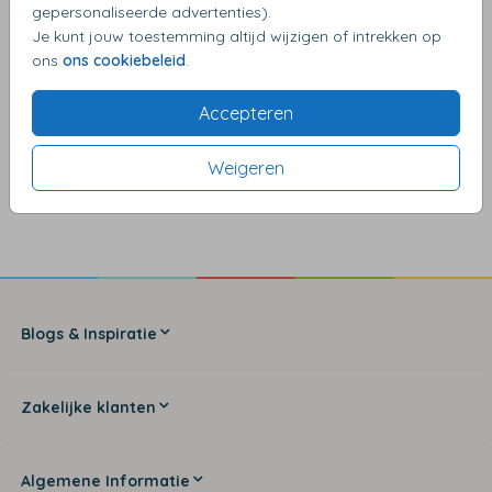
gepersonaliseerde advertenties).
Je kunt jouw toestemming altijd wijzigen of intrekken op
ons
ons cookiebeleid
.
Accepteren
Weigeren
4,17
van de 5 sterren
Blogs & Inspiratie
Zakelijke klanten
Algemene Informatie