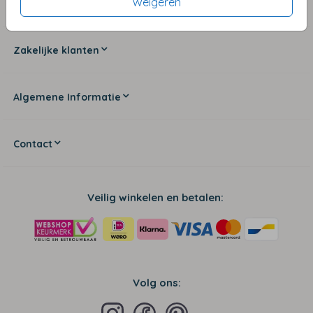
Weigeren
Blogs & Inspiratie
Zakelijke klanten
Algemene Informatie
Contact
Veilig winkelen en betalen:
Volg ons: