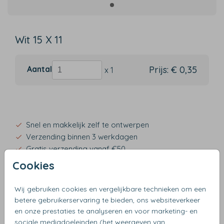
Wit 15 X 11
Aantal
Prijs:
€ 0,35
x 1
Snel en makkelijk zelf te ontwerpen
Verzending binnen 3 werkdagen
Gratis verzending vanaf €50
Cookies
Wij gebruiken cookies en vergelijkbare technieken om een
betere gebruikerservaring te bieden, ons websiteverkeer
OMSCHRIJVING
en onze prestaties te analyseren en voor marketing- en
wit 15 x 11
sociale mediadoeleinden (het weergeven van