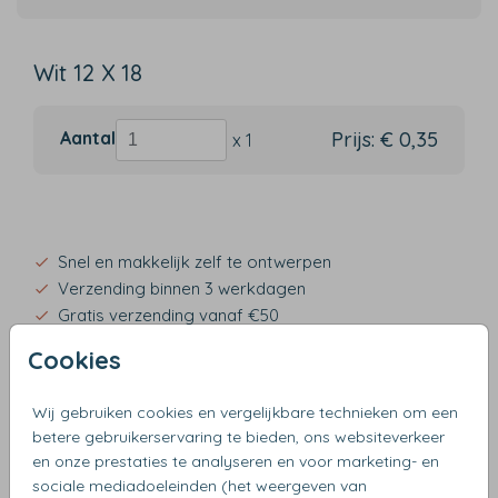
Wit 12 X 18
Aantal
Prijs:
€ 0,35
x 1
Snel en makkelijk zelf te ontwerpen
Verzending binnen 3 werkdagen
Gratis verzending vanaf €50
Cookies
Wij gebruiken cookies en vergelijkbare technieken om een
OMSCHRIJVING
betere gebruikerservaring te bieden, ons websiteverkeer
wit 12 x 18
en onze prestaties te analyseren en voor marketing- en
sociale mediadoeleinden (het weergeven van