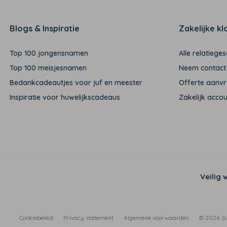
Blogs & Inspiratie
Zakelijke kl
Top 100 jongensnamen
Alle relatiege
Top 100 meisjesnamen
Neem contact
Bedankcadeautjes voor juf en meester
Offerte aanv
Inspiratie voor huwelijkscadeaus
Zakelijk acco
Veilig 
Cookiebeleid
Privacy statement
Algemene voorwaarden
© 2026 Si