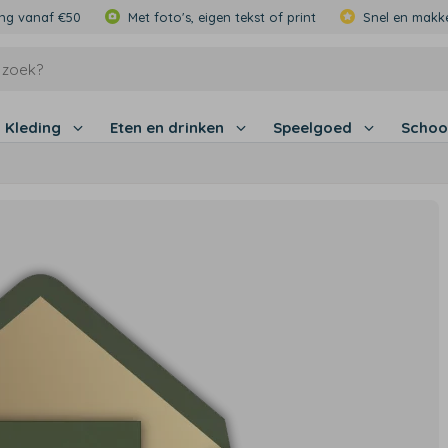
ing vanaf €50
Met foto's, eigen tekst of print
Snel en makke
Kleding
Eten en drinken
Speelgoed
Schoo