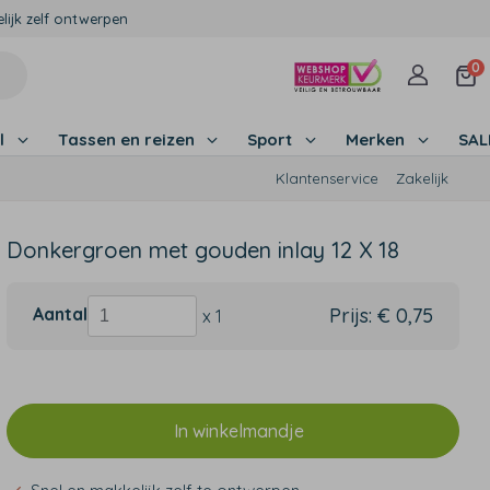
lijk zelf ontwerpen
0
l
Tassen en reizen
Sport
Merken
SA
Klantenservice
Zakelijk
Donkergroen met gouden inlay 12 X 18
Aantal
Prijs:
€ 0,75
x 1
In winkelmandje