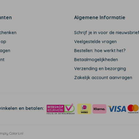
anten
Algemene Informatie
schenken
Schrijf je in voor de nieuwsbrief
 op
Veelgestelde vragen
ragen
Bestellen: hoe werkt het?
unt
Betaalmogelijkheden
Verzending en bezorging
Zakelijk account aanvragen
winkelen en betalen:
mply Colors.nl