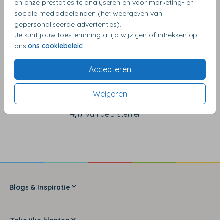
en onze prestaties te analyseren en voor marketing- en
OMSCHRIJVING
sociale mediadoeleinden (het weergeven van
Transparant Wit 14 x 14
gepersonaliseerde advertenties).
Je kunt jouw toestemming altijd wijzigen of intrekken op
ons
ons cookiebeleid
.
Accepteren
Weigeren
4,17
van de 5 sterren
Blogs & Inspiratie
Zakelijke klanten