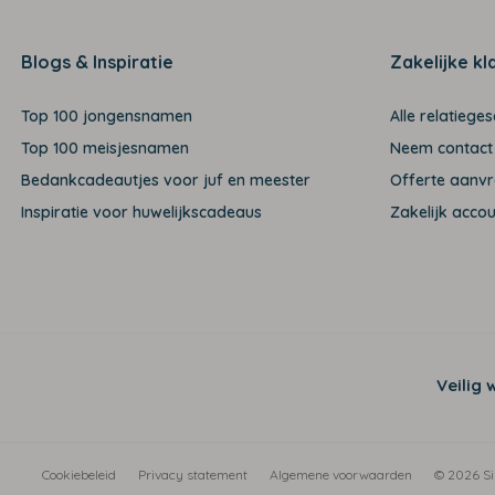
Blogs & Inspiratie
Zakelijke kl
Top 100 jongensnamen
Alle relatiege
Top 100 meisjesnamen
Neem contact
Bedankcadeautjes voor juf en meester
Offerte aanv
Inspiratie voor huwelijkscadeaus
Zakelijk acco
Veilig 
Cookiebeleid
Privacy statement
Algemene voorwaarden
© 2026 Si