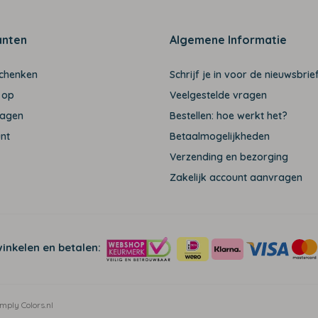
anten
Algemene Informatie
schenken
Schrijf je in voor de nieuwsbrief
 op
Veelgestelde vragen
ragen
Bestellen: hoe werkt het?
unt
Betaalmogelijkheden
Verzending en bezorging
Zakelijk account aanvragen
winkelen en betalen:
mply Colors.nl