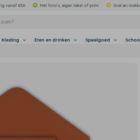
ing vanaf €50
Met foto's, eigen tekst of print
Snel en makke
Kleding
Eten en drinken
Speelgoed
Schoo