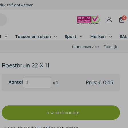
lijk zelf ontwerpen
0
l
Tassen en reizen
Sport
Merken
SA
Klantenservice
Zakelijk
Roestbruin 22 X 11
Aantal
Prijs:
€ 0,45
x 1
In winkelmandje