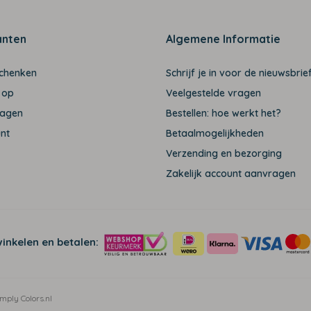
anten
Algemene Informatie
schenken
Schrijf je in voor de nieuwsbrief
 op
Veelgestelde vragen
ragen
Bestellen: hoe werkt het?
unt
Betaalmogelijkheden
Verzending en bezorging
Zakelijk account aanvragen
winkelen en betalen:
mply Colors.nl