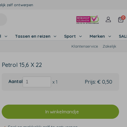
lijk zelf ontwerpen
0
l
Tassen en reizen
Sport
Merken
SA
Klantenservice
Zakelijk
Petrol 15,6 X 22
Aantal
Prijs:
€ 0,50
x 1
In winkelmandje