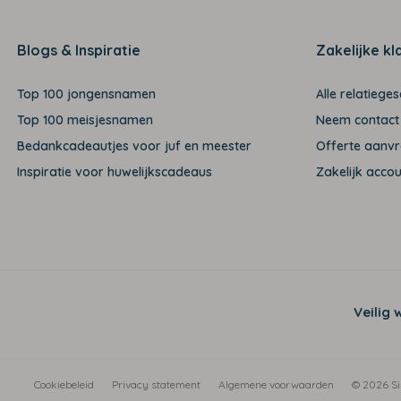
Blogs & Inspiratie
Zakelijke kl
Top 100 jongensnamen
Alle relatiege
Top 100 meisjesnamen
Neem contact
Bedankcadeautjes voor juf en meester
Offerte aanv
Inspiratie voor huwelijkscadeaus
Zakelijk acco
Veilig 
Cookiebeleid
Privacy statement
Algemene voorwaarden
© 2026 Si