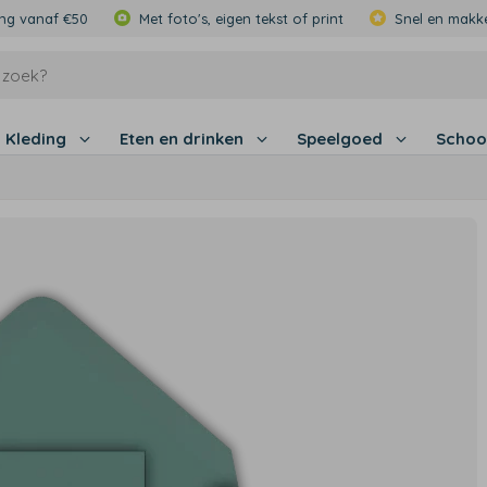
ing vanaf €50
Met foto's, eigen tekst of print
Snel en makke
Kleding
Eten en drinken
Speelgoed
Schoo