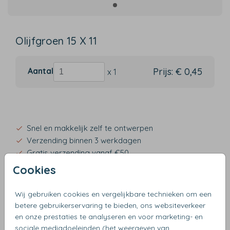
Olijfgroen 15 X 11
Aantal
Prijs:
€ 0,45
x 1
Snel en makkelijk zelf te ontwerpen
Verzending binnen 3 werkdagen
Gratis verzending vanaf €50
Cookies
Wij gebruiken cookies en vergelijkbare technieken om een
betere gebruikerservaring te bieden, ons websiteverkeer
OMSCHRIJVING
en onze prestaties te analyseren en voor marketing- en
olijfgroen 15 x 11
sociale mediadoeleinden (het weergeven van