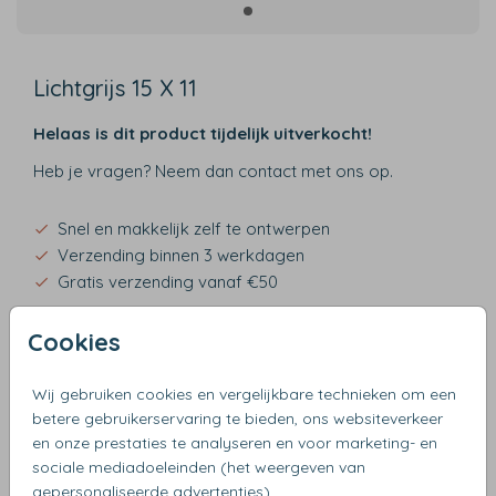
Lichtgrijs 15 X 11
Helaas is dit product tijdelijk uitverkocht!
Heb je vragen? Neem dan contact met ons op.
Snel en makkelijk zelf te ontwerpen
Verzending binnen 3 werkdagen
Gratis verzending vanaf €50
Cookies
Wij gebruiken cookies en vergelijkbare technieken om een
OMSCHRIJVING
betere gebruikerservaring te bieden, ons websiteverkeer
lichtgrijs 15 x 11
en onze prestaties te analyseren en voor marketing- en
sociale mediadoeleinden (het weergeven van
gepersonaliseerde advertenties).