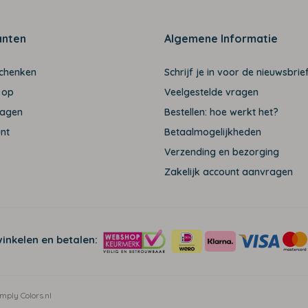
anten
Algemene Informatie
schenken
Schrijf je in voor de nieuwsbrief
 op
Veelgestelde vragen
ragen
Bestellen: hoe werkt het?
unt
Betaalmogelijkheden
Verzending en bezorging
Zakelijk account aanvragen
winkelen en betalen:
mply Colors.nl