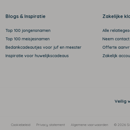
Blogs & Inspiratie
Zakelijke kl
Top 100 jongensnamen
Alle relatiege
Top 100 meisjesnamen
Neem contact
Bedankcadeautjes voor juf en meester
Offerte aanv
Inspiratie voor huwelijkscadeaus
Zakelijk acco
Veilig 
Cookiebeleid
Privacy statement
Algemene voorwaarden
© 2026 Si