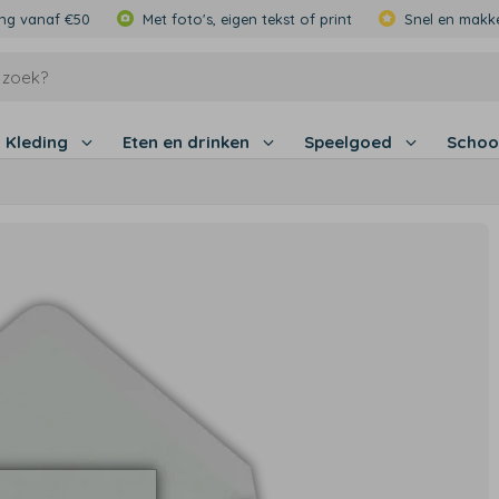
ing vanaf €50
Met foto's, eigen tekst of print
Snel en makke
Kleding
Eten en drinken
Speelgoed
Schoo