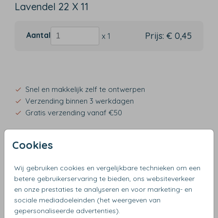
Lavendel 22 X 11
Aantal
Prijs:
€ 0,45
x 1
Snel en makkelijk zelf te ontwerpen
Verzending binnen 3 werkdagen
Gratis verzending vanaf €50
Cookies
OMSCHRIJVING
Wij gebruiken cookies en vergelijkbare technieken om een
lavendel 22 x 11
betere gebruikerservaring te bieden, ons websiteverkeer
en onze prestaties te analyseren en voor marketing- en
sociale mediadoeleinden (het weergeven van
gepersonaliseerde advertenties).