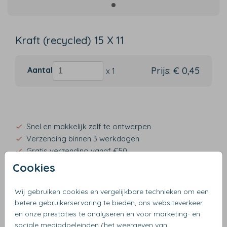
Kraft (recycled) 15 X 11
Aantal
Prijs:
€ 0,45
x 1
Snel en makkelijk zelf te ontwerpen
Verzending binnen 3 werkdagen
Gratis verzending vanaf €50
Cookies
Wij gebruiken cookies en vergelijkbare technieken om een
betere gebruikerservaring te bieden, ons websiteverkeer
OMSCHRIJVING
en onze prestaties te analyseren en voor marketing- en
kraft (recycled) 15 x 11
sociale mediadoeleinden (het weergeven van