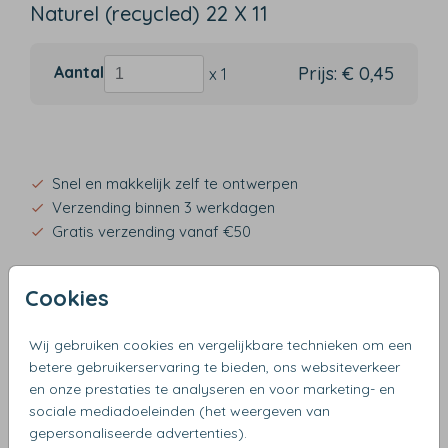
Naturel (recycled) 22 X 11
Aantal
Prijs:
€ 0,45
x 1
Snel en makkelijk zelf te ontwerpen
Verzending binnen 3 werkdagen
Gratis verzending vanaf €50
Cookies
OMSCHRIJVING
Wij gebruiken cookies en vergelijkbare technieken om een
naturel (recycled) 22 x 11
betere gebruikerservaring te bieden, ons websiteverkeer
en onze prestaties te analyseren en voor marketing- en
sociale mediadoeleinden (het weergeven van
gepersonaliseerde advertenties).