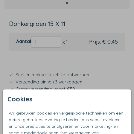
Donkergroen 15 X 11
Aantal
Prijs:
€ 0,45
x 1
Snel en makkelijk zelf te ontwerpen
Verzending binnen 3 werkdagen
Gratis verzending vanaf €50
Cookies
Wij gebruiken cookies en vergelijkbare technieken om een
betere gebruikerservaring te bieden, ons websiteverkeer
OMSCHRIJVING
en onze prestaties te analyseren en voor marketing- en
donkergroen 15 x 11
sociale mediadoeleinden (het weergeven van