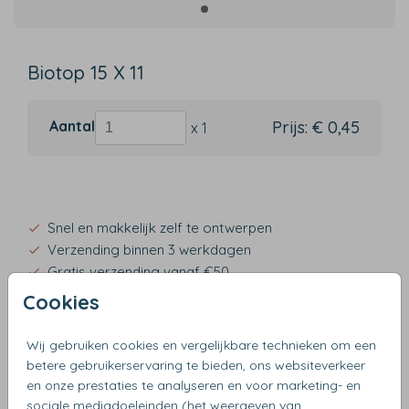
Biotop 15 X 11
Aantal
Prijs:
€ 0,45
x 1
Snel en makkelijk zelf te ontwerpen
Verzending binnen 3 werkdagen
Gratis verzending vanaf €50
Cookies
Wij gebruiken cookies en vergelijkbare technieken om een
betere gebruikerservaring te bieden, ons websiteverkeer
OMSCHRIJVING
en onze prestaties te analyseren en voor marketing- en
biotop 15 x 11
sociale mediadoeleinden (het weergeven van