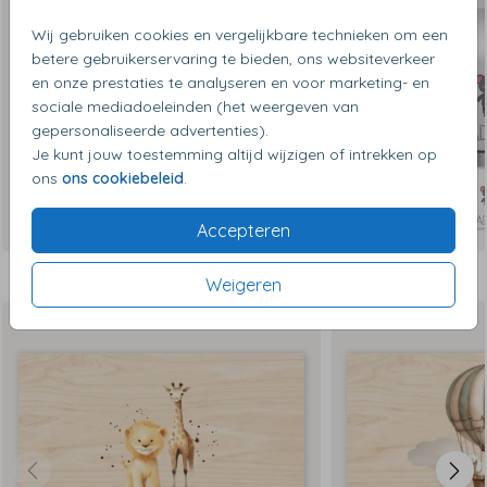
afwerking kan licht verschillen
Wij gebruiken cookies en vergelijkbare technieken om een
betere gebruikerservaring te bieden, ons websiteverkeer
en onze prestaties te analyseren en voor marketing- en
sociale mediadoeleinden (het weergeven van
gepersonaliseerde advertenties).
Je kunt jouw toestemming altijd wijzigen of intrekken op
ons
ons cookiebeleid
.
Accepteren
Dit vind je misschien ook leuk
Weigeren
Herinneringskist groot